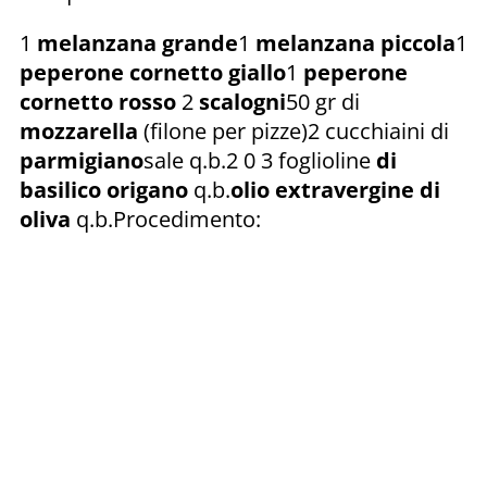
1
melanzana grande
1
melanzana piccola
1
peperone cornetto
giallo
1
peperone
cornetto rosso
2
scalogni
50 gr di
mozzarella
(filone per pizze)2 cucchiaini di
parmigiano
sale q.b.2 0 3 foglioline
di
basilico
origano
q.b.
olio extravergine di
oliva
q.b.Procedimento: