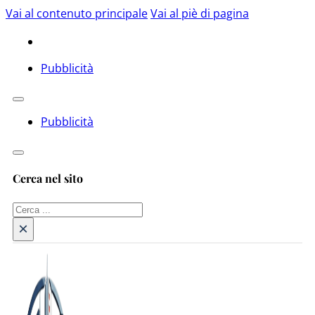
Vai al contenuto principale
Vai al piè di pagina
Pubblicità
Pubblicità
Cerca nel sito
Cerca
×