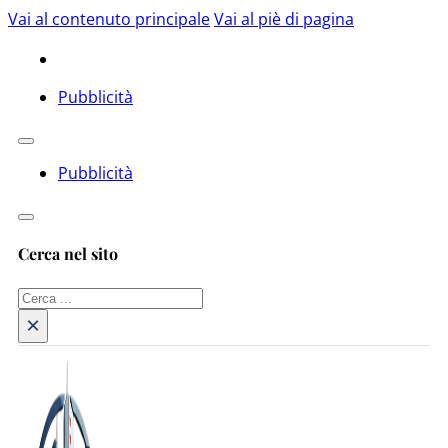
Vai al contenuto principale
Vai al piè di pagina
Pubblicità
Pubblicità
Cerca nel sito
Cerca
×