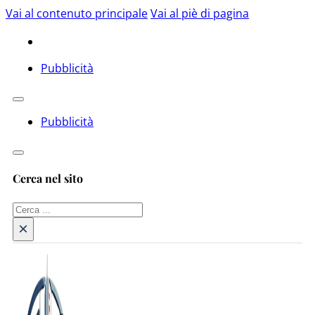
Vai al contenuto principale
Vai al piè di pagina
Pubblicità
Pubblicità
Cerca nel sito
Cerca
×