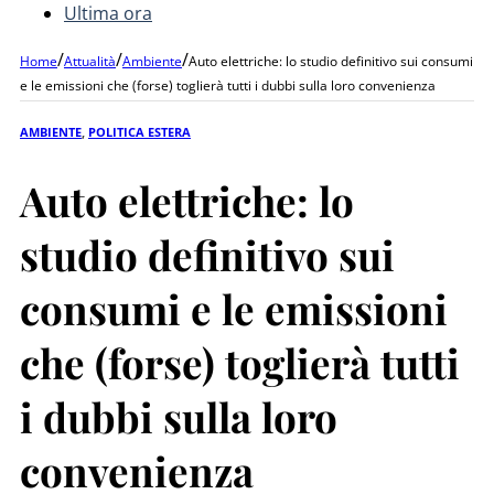
Ultima ora
/
/
/
Home
Attualità
Ambiente
Auto elettriche: lo studio definitivo sui consumi
e le emissioni che (forse) toglierà tutti i dubbi sulla loro convenienza
AMBIENTE
,
POLITICA ESTERA
Auto elettriche: lo
studio definitivo sui
consumi e le emissioni
che (forse) toglierà tutti
i dubbi sulla loro
convenienza