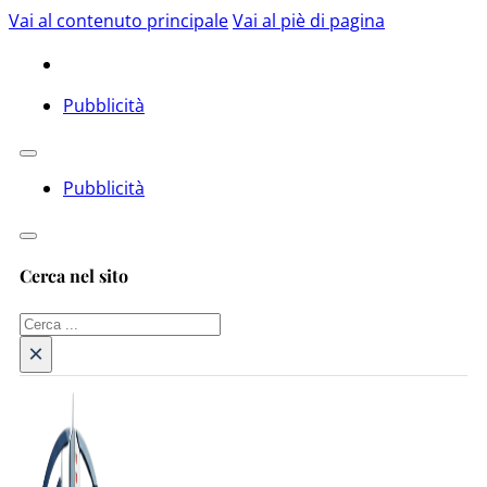
Vai al contenuto principale
Vai al piè di pagina
Pubblicità
Pubblicità
Cerca nel sito
Cerca
×