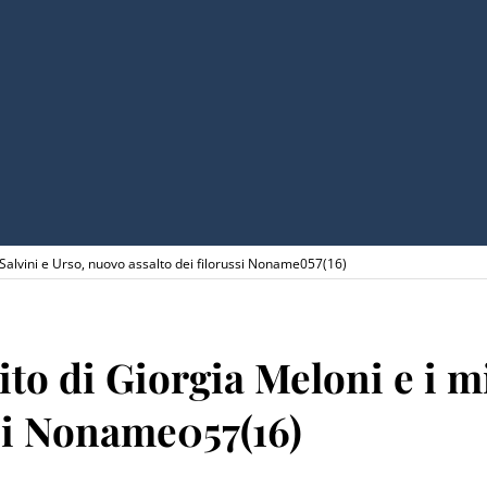
di Salvini e Urso, nuovo assalto dei filorussi Noname057(16)
ito di Giorgia Meloni e i mi
ssi Noname057(16)