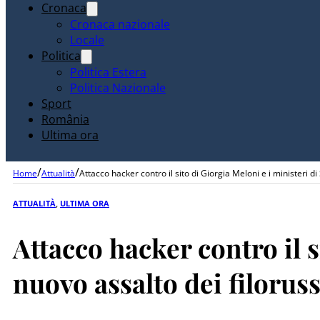
Cronaca
Cronaca nazionale
Locale
Politica
Politica Estera
Politica Nazionale
Sport
România
Ultima ora
/
/
Home
Attualità
Attacco hacker contro il sito di Giorgia Meloni e i ministeri 
ATTUALITÀ
,
ULTIMA ORA
Attacco hacker contro il s
nuovo assalto dei filoru