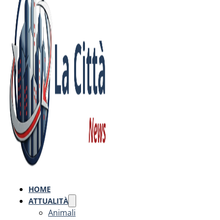
HOME
ATTUALITÀ
Animali