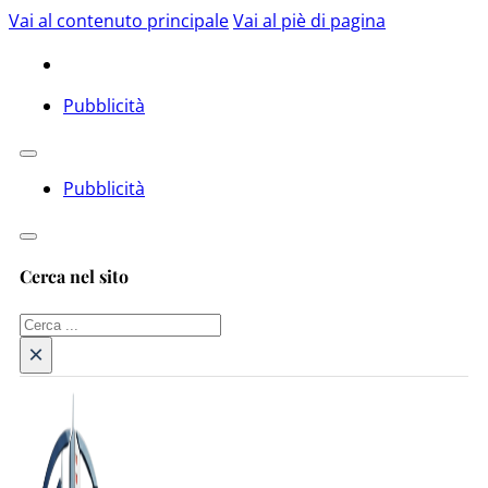
Vai al contenuto principale
Vai al piè di pagina
Pubblicità
Pubblicità
Cerca nel sito
Cerca
×