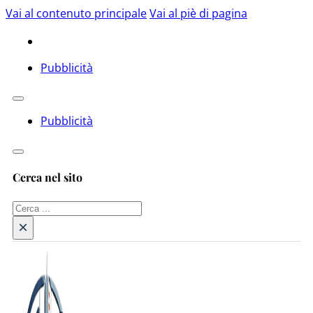
Vai al contenuto principale
Vai al piè di pagina
Pubblicità
Pubblicità
Cerca nel sito
Cerca
×