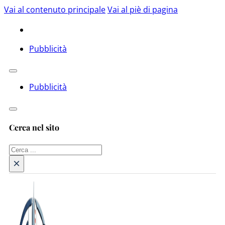
Vai al contenuto principale
Vai al piè di pagina
Pubblicità
Pubblicità
Cerca nel sito
Cerca
×