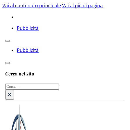
Vai al contenuto principale
Vai al piè di pagina
Pubblicità
Pubblicità
Cerca nel sito
Cerca
×