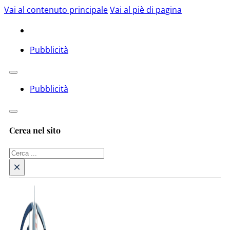
Vai al contenuto principale
Vai al piè di pagina
Pubblicità
Pubblicità
Cerca nel sito
Cerca
×