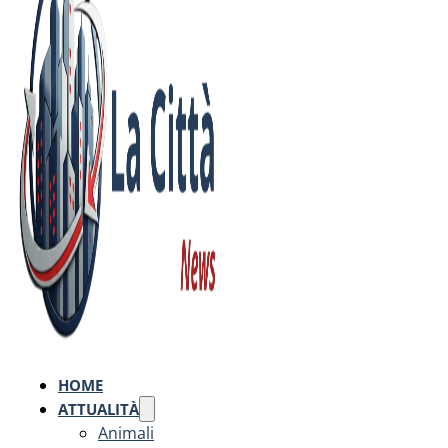
HOME
ATTUALITÀ
Animali