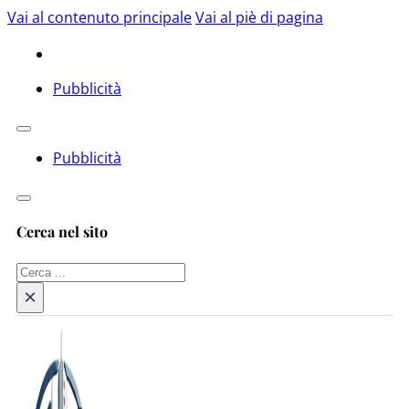
Vai al contenuto principale
Vai al piè di pagina
Pubblicità
Pubblicità
Cerca nel sito
Cerca
×