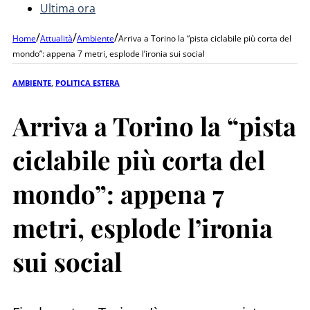
Ultima ora
/
/
/
Home
Attualità
Ambiente
Arriva a Torino la “pista ciclabile più corta del
mondo”: appena 7 metri, esplode l’ironia sui social
AMBIENTE
,
POLITICA ESTERA
Arriva a Torino la “pista
ciclabile più corta del
mondo”: appena 7
metri, esplode l’ironia
sui social