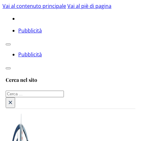
Vai al contenuto principale
Vai al piè di pagina
Pubblicità
Pubblicità
Cerca nel sito
Cerca
×