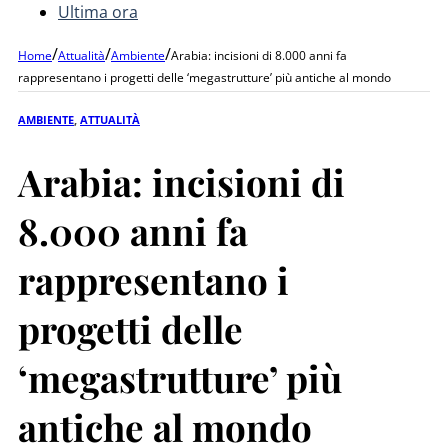
Ultima ora
/
/
/
Home
Attualità
Ambiente
Arabia: incisioni di 8.000 anni fa
rappresentano i progetti delle ‘megastrutture’ più antiche al mondo
AMBIENTE
,
ATTUALITÀ
Arabia: incisioni di
8.000 anni fa
rappresentano i
progetti delle
‘megastrutture’ più
antiche al mondo