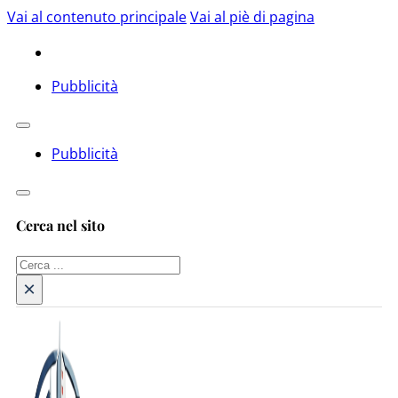
Vai al contenuto principale
Vai al piè di pagina
Pubblicità
Pubblicità
Cerca nel sito
Cerca
×