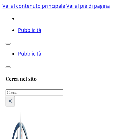
Vai al contenuto principale
Vai al piè di pagina
Pubblicità
Pubblicità
Cerca nel sito
Cerca
×