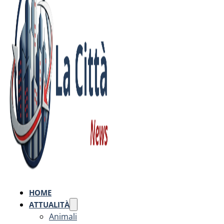
HOME
ATTUALITÀ
Animali