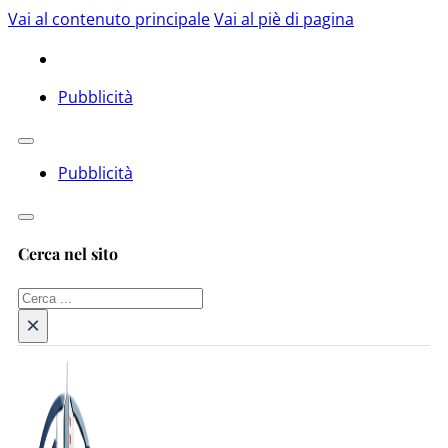
Vai al contenuto principale
Vai al piè di pagina
Pubblicità
Pubblicità
Cerca nel sito
Cerca
×