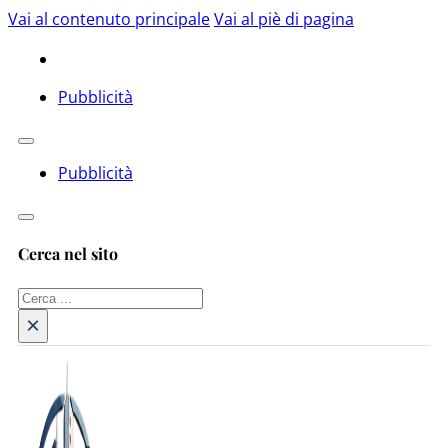
Vai al contenuto principale
Vai al piè di pagina
Pubblicità
Pubblicità
Cerca nel sito
Cerca
×