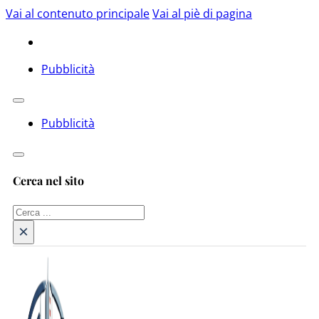
Vai al contenuto principale
Vai al piè di pagina
Pubblicità
Pubblicità
Cerca nel sito
Cerca
×