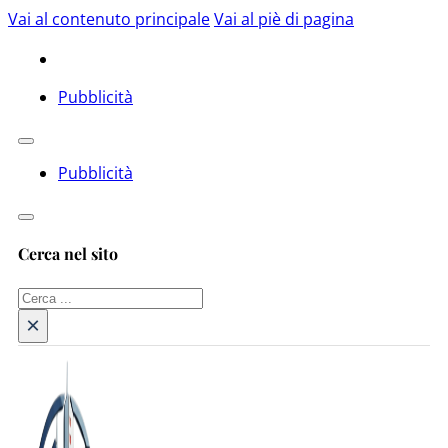
Vai al contenuto principale
Vai al piè di pagina
Pubblicità
Pubblicità
Cerca nel sito
Cerca
×