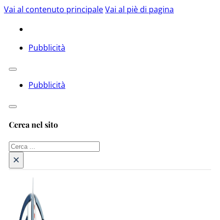
Vai al contenuto principale
Vai al piè di pagina
Pubblicità
Pubblicità
Cerca nel sito
Cerca
×