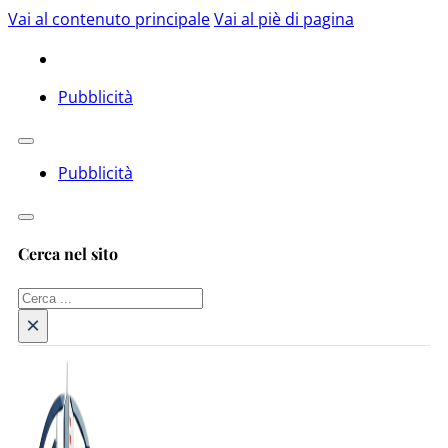
Vai al contenuto principale
Vai al piè di pagina
Pubblicità
Pubblicità
Cerca nel sito
Cerca
×