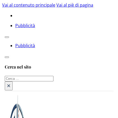
Vai al contenuto principale
Vai al piè di pagina
Pubblicità
Pubblicità
Cerca nel sito
Cerca
×