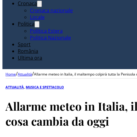
Cronaca
Cronaca nazionale
Locale
Politica
Politica Estera
Politica Nazionale
Sport
România
Ultima ora
/
/
Home
Attualità
Allarme meteo in Italia, il maltempo colpirà tutta la Penisol
ATTUALITÀ
,
MUSICA E SPETTACOLO
Allarme meteo in Italia, 
cosa cambia da oggi