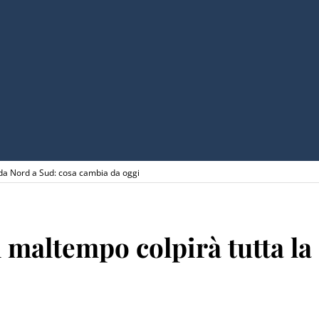
a da Nord a Sud: cosa cambia da oggi
il maltempo colpirà tutta l