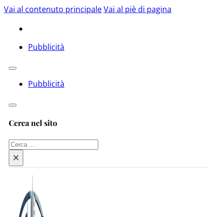
Vai al contenuto principale
Vai al piè di pagina
Pubblicità
Pubblicità
Cerca nel sito
Cerca
×