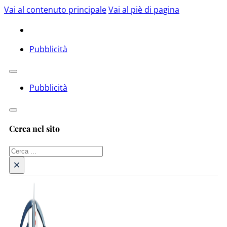
Vai al contenuto principale
Vai al piè di pagina
Pubblicità
Pubblicità
Cerca nel sito
Cerca
×