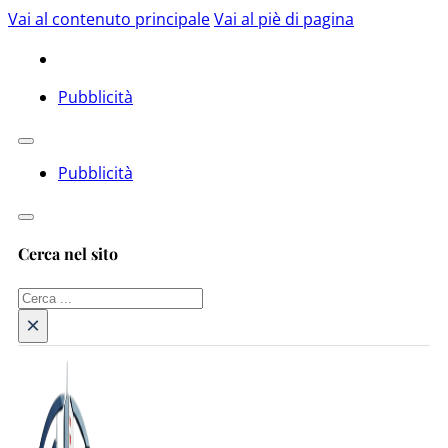
Vai al contenuto principale
Vai al piè di pagina
Pubblicità
Pubblicità
Cerca nel sito
Cerca
×