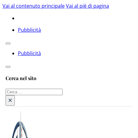
Vai al contenuto principale
Vai al piè di pagina
Pubblicità
Pubblicità
Cerca nel sito
Cerca
×