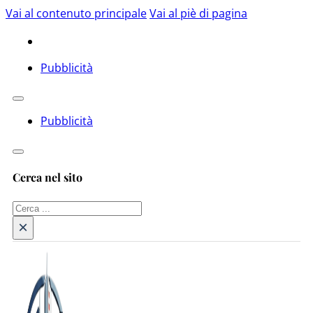
Vai al contenuto principale
Vai al piè di pagina
Pubblicità
Pubblicità
Cerca nel sito
Cerca
×