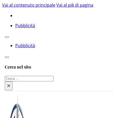
Vai al contenuto principale
Vai al piè di pagina
Pubblicità
Pubblicità
Cerca nel sito
Cerca
×