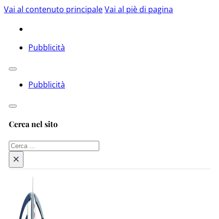
Vai al contenuto principale
Vai al piè di pagina
Pubblicità
Pubblicità
Cerca nel sito
Cerca
×