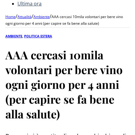
Ultima ora
/
/
/
Home
Attualità
Ambiente
AAA cercasi 10mila volontari per bere vino
ogni giorno per 4 anni (per capire se fa bene alla salute)
AMBIENTE
,
POLITICA ESTERA
AAA cercasi 10mila
volontari per bere vino
ogni giorno per 4 anni
(per capire se fa bene
alla salute)