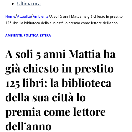
Ultima ora
/
/
/
Home
Attualità
Ambiente
A soli 5 anni Mattia ha già chiesto in prestito
125 libri: la biblioteca della sua città lo premia come lettore dell’anno
AMBIENTE
,
POLITICA ESTERA
A soli 5 anni Mattia ha
già chiesto in prestito
125 libri: la biblioteca
della sua città lo
premia come lettore
dell’anno