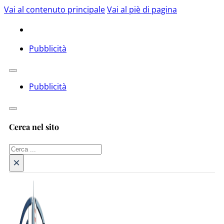
Vai al contenuto principale
Vai al piè di pagina
Pubblicità
Pubblicità
Cerca nel sito
Cerca
×