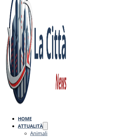
HOME
ATTUALITÀ
Animali