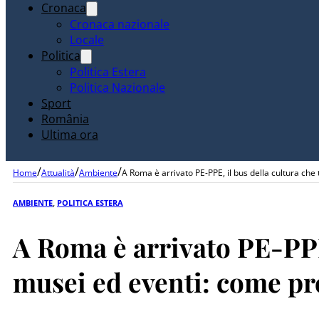
Cronaca
Cronaca nazionale
Locale
Politica
Politica Estera
Politica Nazionale
Sport
România
Ultima ora
/
/
/
Home
Attualità
Ambiente
A Roma è arrivato PE-PPE, il bus della cultura che 
AMBIENTE
,
POLITICA ESTERA
A Roma è arrivato PE-PPE, 
musei ed eventi: come pr