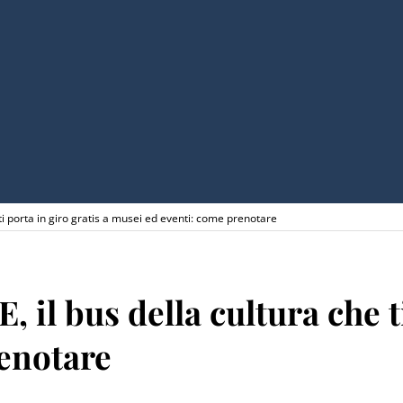
ti porta in giro gratis a musei ed eventi: come prenotare
il bus della cultura che ti
enotare