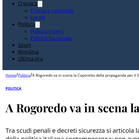
Cronaca
Cronaca nazionale
Locale
Politica
Politica Estera
Politica Nazionale
Sport
România
Ultima ora
/
/
Home
Politica
A Rogoredo va in scena la Caporetto della propaganda per il 
POLITICA
A Rogoredo va in scena la
Tra scudi penali e decreti sicurezza si articola
della politica italiana contemporanea: non ave