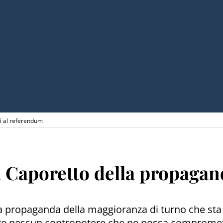
Sì al referendum
 Caporetto della propagand
 la propaganda della maggioranza di turno che sta 
re nessun contropotere che ne possa comprometter