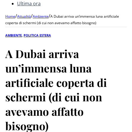
Ultima ora
/
/
/
Home
Attualità
Ambiente
A Dubai arriva un’immensa luna artificiale
coperta di schermi (di cui non avevamo affatto bisogno)
AMBIENTE
,
POLITICA ESTERA
A Dubai arriva
un’immensa luna
artificiale coperta di
schermi (di cui non
avevamo affatto
bisogno)