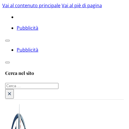
Vai al contenuto principale
Vai al piè di pagina
Pubblicità
Pubblicità
Cerca nel sito
Cerca
×