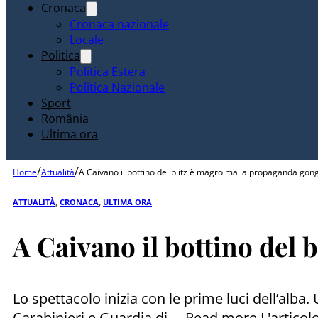
Cronaca
Cronaca nazionale
Locale
Politica
Politica Estera
Politica Nazionale
Sport
România
Ultima ora
/
/
Home
Attualità
A Caivano il bottino del blitz è magro ma la propaganda gon
ATTUALITÀ
,
CRONACA
,
ULTIMA ORA
A Caivano il bottino del 
Lo spettacolo inizia con le prime luci dell’alba
Carabinieri e Guardia di ... Read more L'artic