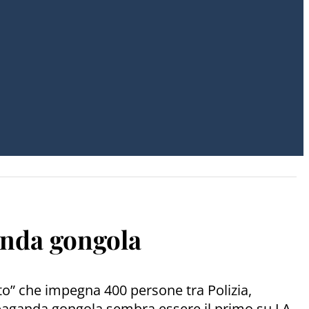
anda gongola
atto” che impegna 400 persone tra Polizia,
propaganda gongola sembra essere il primo su LA