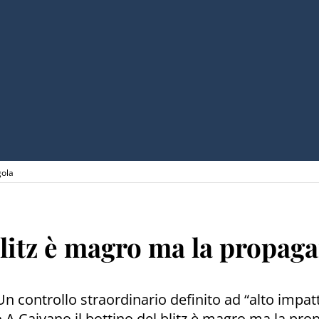
gola
blitz è magro ma la propag
. Un controllo straordinario definito ad “alto imp
olo A Caivano il bottino del blitz è magro ma la 