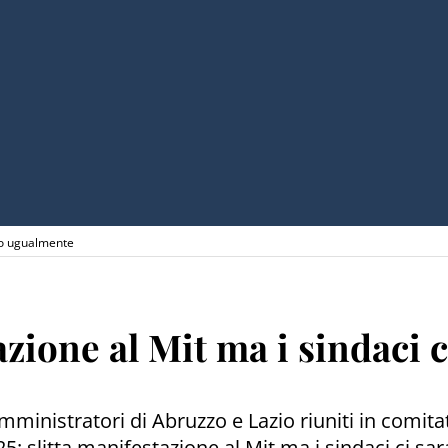
nno ugualmente
tazione al Mit ma i sindaci
mministratori di Abruzzo e Lazio riuniti in comit
4 A/25: slitta manifestazione al Mit ma i sindaci c