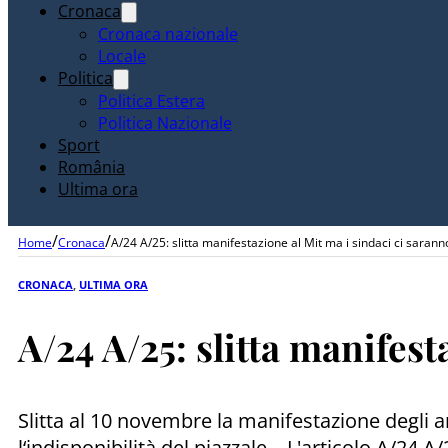
Cronaca
Cronaca nazionale
Locale
Politica
Politica Estera
Politica Nazionale
Sport
România
Ultima ora
/
/
Home
Cronaca
A/24 A/25: slitta manifestazione al Mit ma i sindaci ci sara
CRONACA
,
ULTIMA ORA
A/24 A/25: slitta manifes
Slitta al 10 novembre la manifestazione degli a
l‘indisponibilità del piazzale... L'articolo A/2