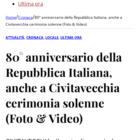
Ultima ora
/
/
Home
Cronaca
80° anniversario della Repubblica Italiana, anche a
Civitavecchia cerimonia solenne (Foto & Video)
ATTUALITÀ
,
CRONACA
,
LOCALE
,
ULTIMA ORA
80° anniversario della
Repubblica Italiana,
anche a Civitavecchia
cerimonia solenne
(Foto & Video)