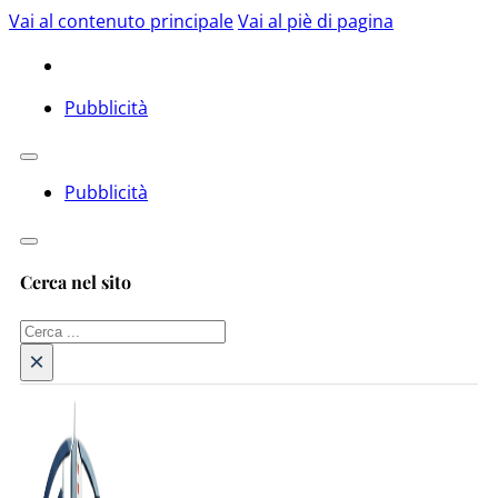
Vai al contenuto principale
Vai al piè di pagina
Pubblicità
Pubblicità
Cerca nel sito
Cerca
×