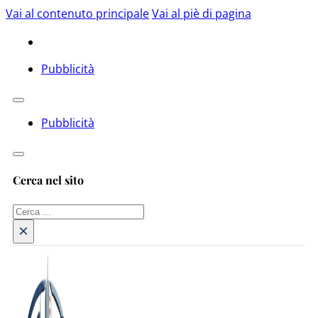
Vai al contenuto principale
Vai al piè di pagina
Pubblicità
Pubblicità
Cerca nel sito
Cerca
×