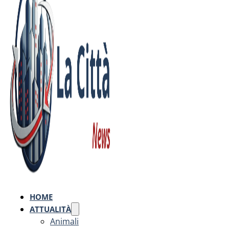
HOME
ATTUALITÀ
Animali