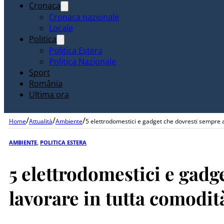
Cronaca
Cronaca nazionale
Locale
Politica
Politica Estera
Politica Nazionale
Sport
România
Ultima ora
/
/
/
Home
Attualità
Ambiente
5 elettrodomestici e gadget che dovresti sempre av
AMBIENTE
,
POLITICA ESTERA
5 elettrodomestici e gadg
lavorare in tutta comodit