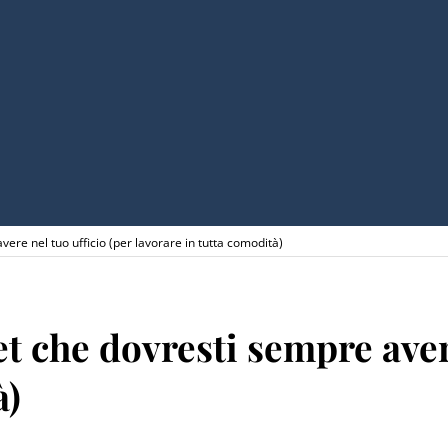
ere nel tuo ufficio (per lavorare in tutta comodità)
et che dovresti sempre aver
à)