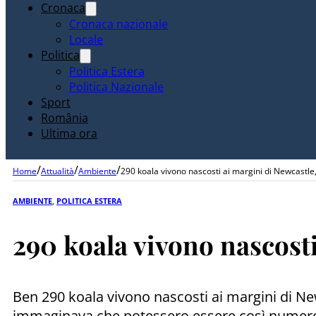
Cronaca
Cronaca nazionale
Locale
Politica
Politica Estera
Politica Nazionale
Sport
România
Ultima ora
/
/
/
Home
Attualità
Ambiente
290 koala vivono nascosti ai margini di Newcastle, 
AMBIENTE
,
POLITICA ESTERA
290 koala vivono nascosti
Ben 290 koala vivono nascosti ai margini di Ne
immaginava che potessero essere così numerosi!