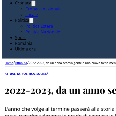
Cronaca
Cronaca nazionale
Locale
Politica
Politica Estera
Politica Nazionale
Sport
România
Ultima ora
/
/
Home
Attualità
2022-2023, da un anno sconvolgente a uno nuovo forse men
ATTUALITÀ
,
POLITICA
,
SOCIETÀ
2022-2023, da un anno s
L’anno che volge al termine passerà alla storia
quasi paradossalmente in grado di segnare in 