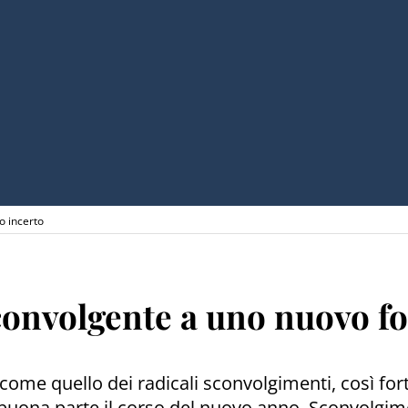
o incerto
convolgente a uno nuovo f
 come quello dei radicali sconvolgimenti, così fo
buona parte il corso del nuovo anno. Sconvolgim