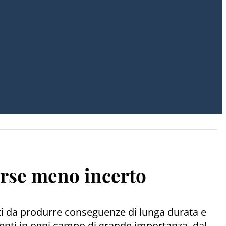
orse meno incerto
rti da produrre conseguenze di lunga durata e
enti in ogni campo di grande importanza, dal