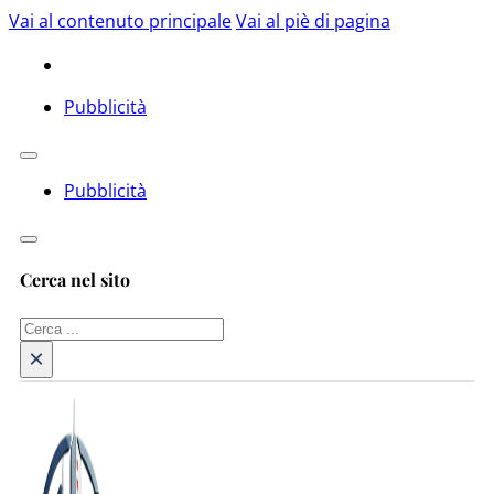
Vai al contenuto principale
Vai al piè di pagina
Pubblicità
Pubblicità
Cerca nel sito
Cerca
×