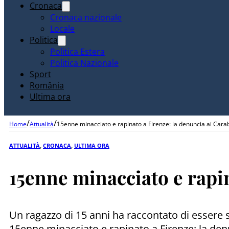
Cronaca
Cronaca nazionale
Locale
Politica
Politica Estera
Politica Nazionale
Sport
România
Ultima ora
/
/
Home
Attualità
15enne minacciato e rapinato a Firenze: la denuncia ai Carab
ATTUALITÀ
,
CRONACA
,
ULTIMA ORA
15enne minacciato e rapin
Un ragazzo di 15 anni ha raccontato di essere 
15enne minacciato e rapinato a Firenze: la denun