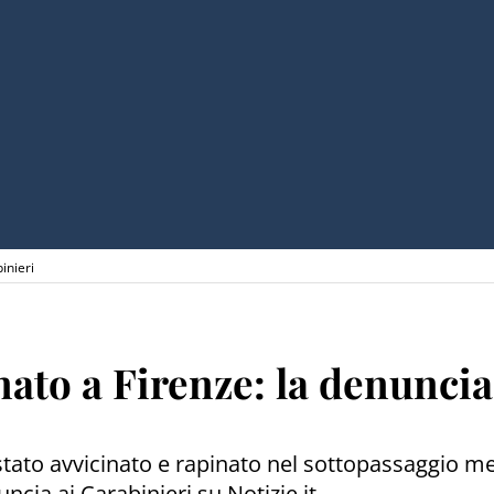
inieri
ato a Firenze: la denuncia
stato avvicinato e rapinato nel sottopassaggio m
cia ai Carabinieri su Notizie.it.