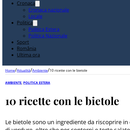
Cronaca
Cronaca nazionale
Locale
Politica
Politica Estera
Politica Nazionale
Sport
România
Ultima ora
/
/
/
Home
Attualità
Ambiente
10 ricette con le bietole
AMBIENTE
,
POLITICA ESTERA
10 ricette con le bietole
Le bietole sono un ingrediente da riscoprire in 
di verdure, oltre che per contorni e torte salat