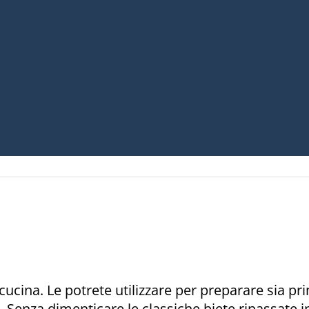
cucina. Le potrete utilizzare per preparare sia pri
e. Senza dimenticare le classiche biete ripassate i