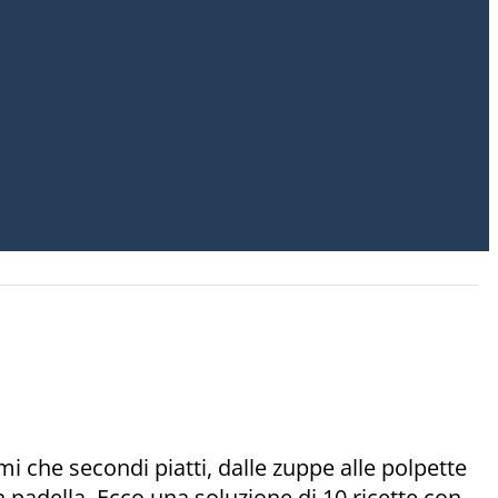
mi che secondi piatti, dalle zuppe alle polpette
n padella. Ecco una soluzione di 10 ricette con