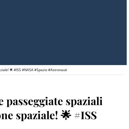
 spaziale! 🌟 #ISS #NASA #Spazio #Astronauti
e passeggiate spaziali
ione spaziale! 🌟 #ISS