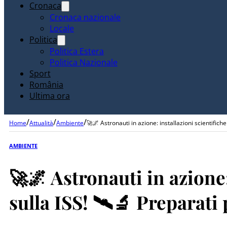
Cronaca
Cronaca nazionale
Locale
Politica
Politica Estera
Politica Nazionale
Sport
România
Ultima ora
/
/
/
Home
Attualità
Ambiente
🚀🌌 Astronauti in azione: installazioni scientific
AMBIENTE
🚀🌌 Astronauti in azione:
sulla ISS! 🛰️🔬 Preparati