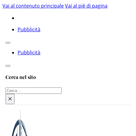
Vai al contenuto principale
Vai al piè di pagina
Pubblicità
Pubblicità
Cerca nel sito
Cerca
×