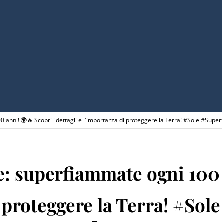
100 anni! 🌍🔥 Scopri i dettagli e l'importanza di proteggere la Terra! #Sole #Su
one: superfiammate ogni 100
i proteggere la Terra! #So