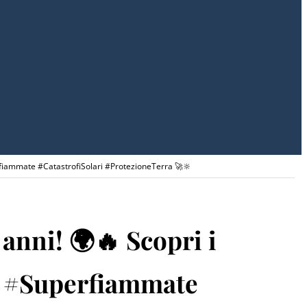
perfiammate #CatastrofiSolari #ProtezioneTerra 🚀🔆
 anni! 🌍🔥 Scopri i
le #Superfiammate