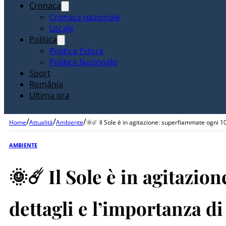
Cronaca
Cronaca nazionale
Locale
Politica
Politica Estera
Politica Nazionale
Sport
România
Ultima ora
/
/
/
Home
Attualità
Ambiente
🌞☄️ Il Sole è in agitazione: superfiammate ogni 
AMBIENTE
🌞☄️ Il Sole è in agitazi
dettagli e l’importanza d