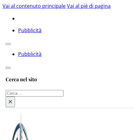
Vai al contenuto principale
Vai al piè di pagina
Pubblicità
Pubblicità
Cerca nel sito
Cerca
×