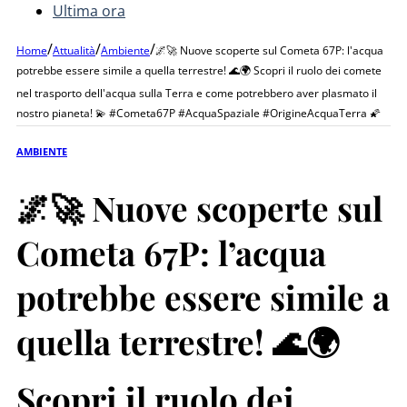
Ultima ora
/
/
/
Home
Attualità
Ambiente
🌌🚀 Nuove scoperte sul Cometa 67P: l'acqua
potrebbe essere simile a quella terrestre! 🌊🌍 Scopri il ruolo dei comete
nel trasporto dell'acqua sulla Terra e come potrebbero aver plasmato il
nostro pianeta! 💫 #Cometa67P #AcquaSpaziale #OrigineAcquaTerra 🌠
AMBIENTE
🌌🚀 Nuove scoperte sul
Cometa 67P: l’acqua
potrebbe essere simile a
quella terrestre! 🌊🌍
Scopri il ruolo dei