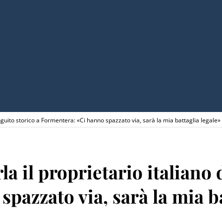
ringuito storico a Formentera: «Ci hanno spazzato via, sarà la mia battaglia legale»
a il proprietario italiano 
pazzato via, sarà la mia ba