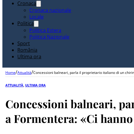
Cronaca
Cronaca nazionale
Locale
Politica
Politica Estera
Politica Nazionale
Sport
România
Ultima ora
/
/
Home
Attualità
Concessioni balneari, parla il proprietario italiano di un chi
ATTUALITÀ
,
ULTIMA ORA
Concessioni balneari, parl
a Formentera: «Ci hanno s