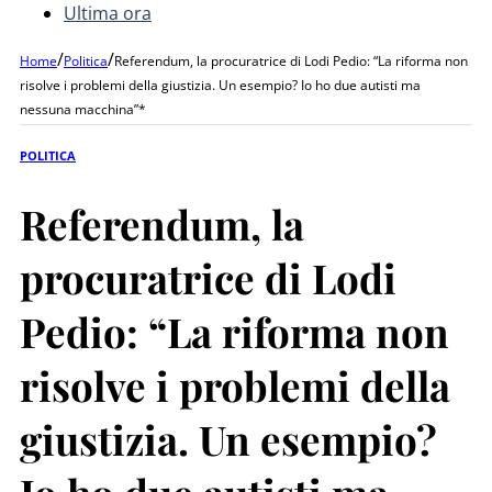
Ultima ora
/
/
Home
Politica
Referendum, la procuratrice di Lodi Pedio: “La riforma non
risolve i problemi della giustizia. Un esempio? Io ho due autisti ma
nessuna macchina”*
POLITICA
Referendum, la
procuratrice di Lodi
Pedio: “La riforma non
risolve i problemi della
giustizia. Un esempio?