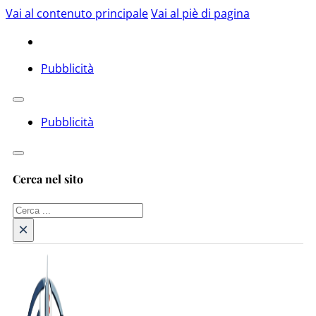
Vai al contenuto principale
Vai al piè di pagina
Pubblicità
Pubblicità
Cerca nel sito
Cerca
×